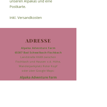
unseren Alpakas und eine
Postkarte.
Inkl. Versandkosten
ADRESSE
Alpaka Adventure Farm
65307 Bad Schwalbach-Fischbach
Landstraße K669 zwischen
Fischbach und Hausen v.d. Höhe,
Wanderparkplatz Roter Kopf
o
der über Google Maps:
Alpaka Adventure Farm
50°05'44.8"N 8°01'29.8"E
KONTAKT